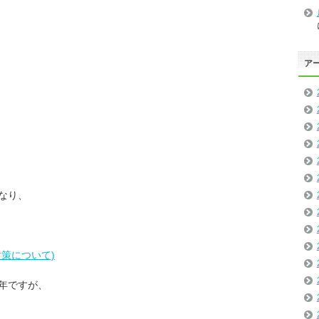
ア
なり、
策について)
年ですが、