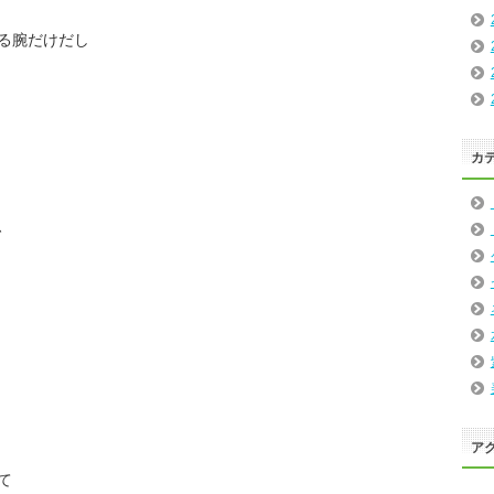
る腕だけだし
カ
、
』
ア
て