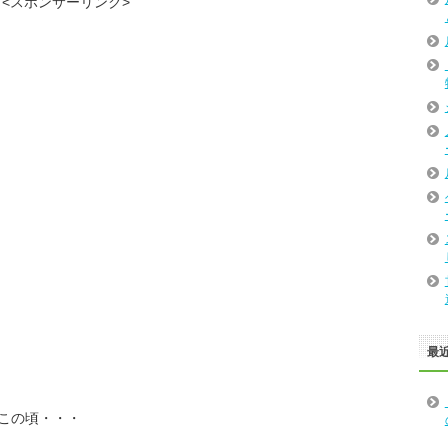
<スポンサーリンク>
最
この頃・・・