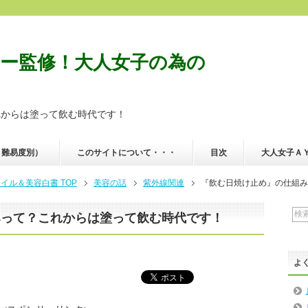
ー監修！大人女子の為の
れからは塗って飲む時代です！
・難易度別）
このサイトについて・・・
目次
大人女子Ａ
ル＆美容白書 TOP
美容の話
紫外線関連
『飲む日焼け止め』の仕組み
みって？これからは塗って飲む時代です！
よ