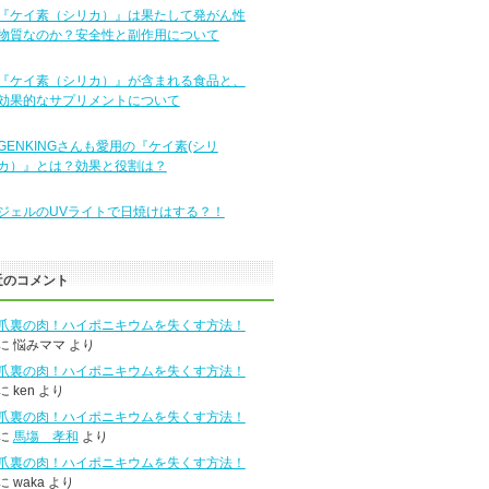
『ケイ素（シリカ）』は果たして発がん性
物質なのか？安全性と副作用について
『ケイ素（シリカ）』が含まれる食品と、
効果的なサプリメントについて
GENKINGさんも愛用の『ケイ素(シリ
カ）』とは？効果と役割は？
ジェルのUVライトで日焼けはする？！
近のコメント
爪裏の肉！ハイポニキウムを失くす方法！
に
悩みママ
より
爪裏の肉！ハイポニキウムを失くす方法！
に
ken
より
爪裏の肉！ハイポニキウムを失くす方法！
に
馬塲 孝和
より
爪裏の肉！ハイポニキウムを失くす方法！
に
waka
より