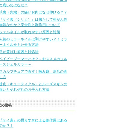
と痛いのはなぜ？
爪裏（先端）の痛いお肉はなぜ伸びる？？
『ケイ素（シリカ）』は果たして発がん性
物質なのか？安全性と副作用について
ジェルネイルが取れやすい原因と対策
人気のミラーネイルは剥げやすい？！ミラ
ーネイルをもたせる方法
爪が黄ばむ原因と対処法
ベイビーブーマーとは？～おススメのソル
ースジェルカラー～
スカルプチュアで直す！噛み癖、深爪の直
し方
甘皮（キューティクル）とルーズスキンの
違いとそれぞれのお手入れ方法
近の投稿
『ケイ素』の摂りすぎによる副作用はある
のか？！