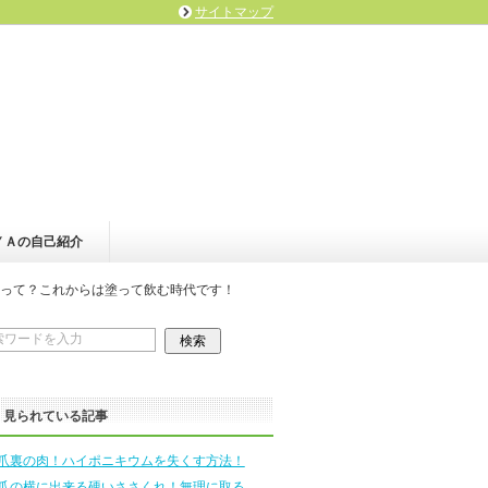
サイトマップ
ＹＡの自己紹介
って？これからは塗って飲む時代です！
く見られている記事
爪裏の肉！ハイポニキウムを失くす方法！
爪の横に出来る硬いささくれ！無理に取る