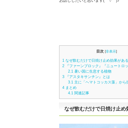
お話ししたいと思います( ´ ▽ ` )ﾉ
目次
[
非表示
]
1
なぜ飲むだけで日焼け止め効果があ
2
『ファーンブロック』『ニュートロ
2.1
暑い国に生息する植物
3
『アスタキサンチン』とは
3.1
主に「ヘマトコッカス藻」から
4
まとめ
4.1
関連記事
なぜ飲むだけで日焼け止め