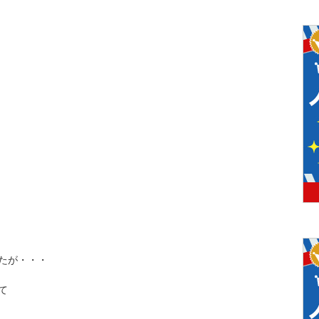
たが・・・
て