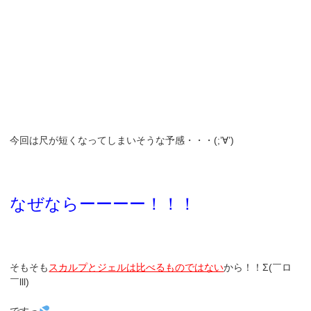
今回は尺が短くなってしまいそうな予感・・・(;’∀’)
なぜならーーーー！！！
そもそも
スカルプとジェルは比べるものではない
から！！Σ(￣ロ
￣lll)
ですっ