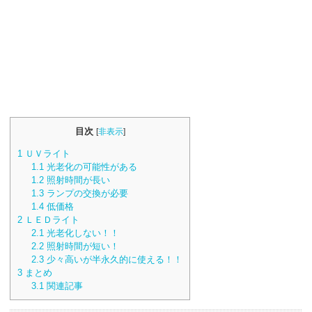
目次
[
非表示
]
1
ＵＶライト
1.1
光老化の可能性がある
1.2
照射時間が長い
1.3
ランプの交換が必要
1.4
低価格
2
ＬＥＤライト
2.1
光老化しない！！
2.2
照射時間が短い！
2.3
少々高いが半永久的に使える！！
3
まとめ
3.1
関連記事